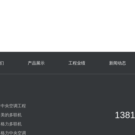
格力LSH系列水源热泵螺杆机…
了解详情
立即咨询
们
产品展示
工程业绩
新闻动态
中央空调工程
1381
美的多联机
格力多联机
格力中央空调