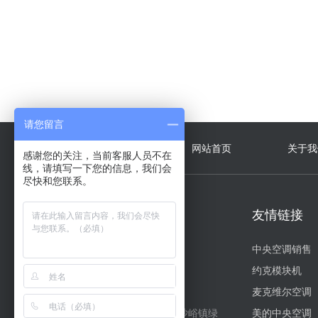
格力D系列模块化风冷冷(热)…
请您留言
快捷导航
网站首页
关于我
感谢您的关注，当前客服人员不在
线，请填写一下您的信息，我们会
尽快和您联系。
联系方式
友情链接
联系人：吴经理
中央空调销售
手 机：13811516711
约克模块机
电 话：13811516711
麦克维尔空调
地 址：北京市顺义区后沙峪镇绿
美的中央空调